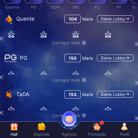
Quente
PG
TaDA
WG
FC
PP
Ev
Quente
104
Maris
Game Lobby
Carregar mais
PG
150
Maris
Game Lobby
Carregar mais
TaDA
153
Maris
Game Lobby
Carregar mais
7
WG
13
Maris
Game Lobby