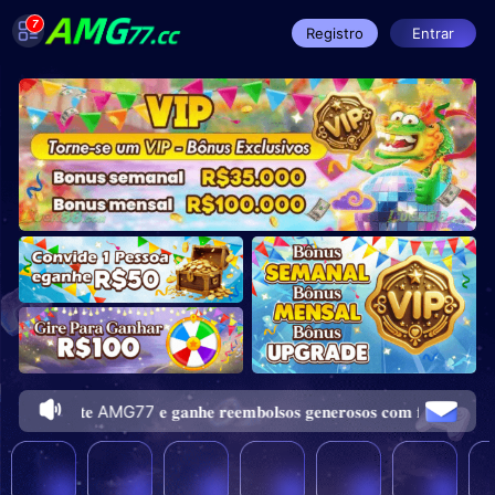
7
Registro
Entrar
 𝐮𝐦 𝐚𝐠𝐞𝐧𝐭𝐞 AMG77 𝐞 𝐠𝐚𝐧𝐡𝐞 𝐫𝐞𝐞𝐦𝐛𝐨𝐥𝐬𝐨𝐬 𝐠𝐞𝐧𝐞𝐫𝐨𝐬𝐨𝐬 𝐜𝐨𝐦 𝐟𝐚𝐜𝐢𝐥𝐢𝐝𝐚𝐝